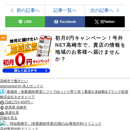
前の記事へ
記事一覧へ
次の記事へ
LINE
Facebook
旧Twitter
初月0円キャンペーン！号外
ad
NET高崎市で、貴店の情報を
地域のお客様へ届けません
か？
高崎市で働きたい
sponsored by 求人ボックス
看護師・准看護師/希望シフトでゆっくり寄り添う看護を未経験&ブランク歓迎
株式会社ネオキャリア
日給1万4,400円～
群馬県 高崎市
派遣社員
詳細を見る
「時短勤務可」/准看護師/常勤/日勤のみ/整形外科/クリニック
高他整形外科クリニック