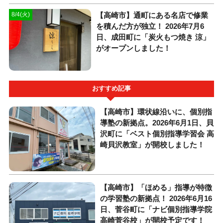
【高崎市】通町にある名店で修業
8/4(火)
を積んだ方が独立！ 2026年7月6
日、成田町に「炭火もつ焼き 涼」
がオープンしました！
おすすめ記事
【高崎市】環状線沿いに、個別指
導塾の新拠点。2026年6月1日、貝
沢町に「ベスト個別指導学習会 高
崎貝沢教室」が開校しました！
【高崎市】「ほめる」指導が特徴
の学習塾の新拠点！ 2026年6月16
日、菅谷町に「ナビ個別指導学院
高崎菅谷校」が開校予定です！