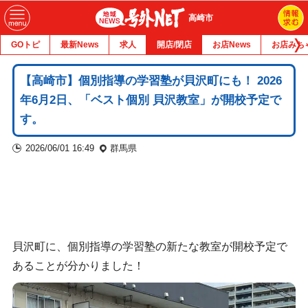
高崎市
GOトピ
最新News
求人
開店/閉店
お店News
お店みち
【高崎市】個別指導の学習塾が貝沢町にも！ 2026
年6月2日、「ベスト個別 貝沢教室」が開校予定で
す。
2026/06/01 16:49
群馬県
貝沢町に、個別指導の学習塾の新たな教室が開校予定で
あることが分かりました！