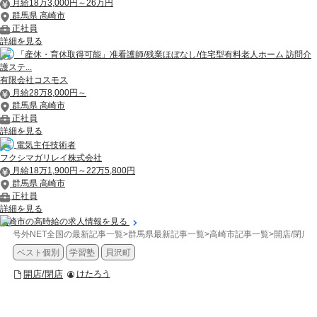
月給18万3,000円～26万円
群馬県 高崎市
正社員
詳細を見る
「産休・育休取得可能」准看護師/残業ほぼなし/住宅型有料老人ホーム 訪問介
護ステ...
有限会社コスモス
月給28万8,000円～
群馬県 高崎市
正社員
詳細を見る
電気主任技術者
フクシマガリレイ株式会社
月給18万1,900円～22万5,800円
群馬県 高崎市
正社員
詳細を見る
高崎市の高時給の求人情報を見る
号外NET全国の最新記事一覧
>
群馬県最新記事一覧
>
高崎市記事一覧
>
開店/閉店
>
ベスト個別
学習塾
貝沢町
開店/閉店
けたろう