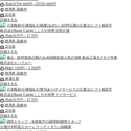
月給20万8,000円～25万6,000円
群馬県 高崎市
正社員
詳細を見る
介護職員/介護福祉士/残業ほぼなし/訪問介護の介護士/シフト相談可
株式会社Base Camp/こころや井野 訪問介護
月給20万円～27万円
群馬県 高崎市
正社員
詳細を見る
食品・飲料製造/日勤のみ未経験歓迎人気の漬物 食品工場モクモク作業
株式会社エンクルー
時給1,150円～1,250円
群馬県 高崎市
派遣社員
詳細を見る
介護職員/介護福祉士/賞与あり/デイサービスの介護士/シフト相談可
株式会社Base Camp/こころや井野 デイサービス
月給20万円～27万円
群馬県 高崎市
正社員
詳細を見る
調理スタッフ・無資格可の調理師/調理スタッフ
介護付有料老人ホーム ウッディタウン高崎南