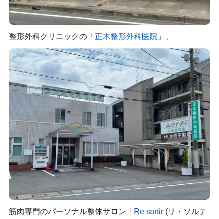
整形外科クリニックの「
正木整形外科医院
」、
筋肉専門のパーソナル整体サロン「
Re sortir
(リ・ソルテ